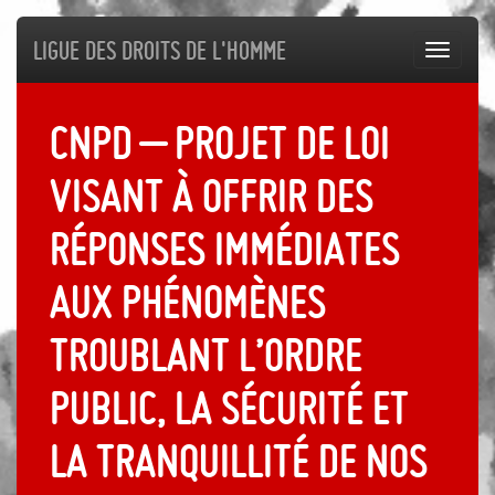
Ligue des droits de l'Homme
Toggl
navig
CNPD – Projet de loi
visant à offrir des
réponses immédiates
aux phénomènes
troublant l’ordre
public, la sécurité et
la tranquillité de nos