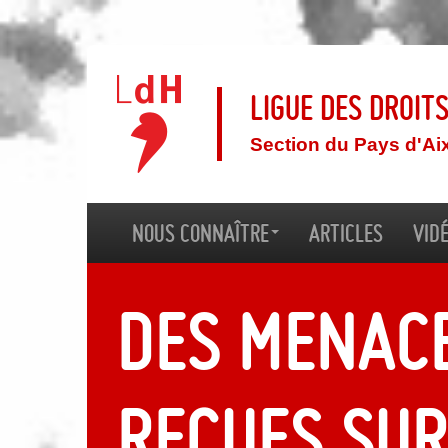
Ligue des droit
Section du Pays d'Ai
Nous connaître
Articles
Vid
Des menac
reçues sur