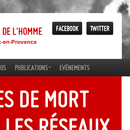
Facebook
Twitter
s de l'Homme
x-en-Provence
éos
Publications
Evénements
es de mort
 les réseaux