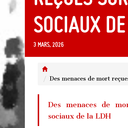
sociaux de
3 mars, 2026
Des menaces de mort reçues
Des menaces de mor
sociaux de la LDH