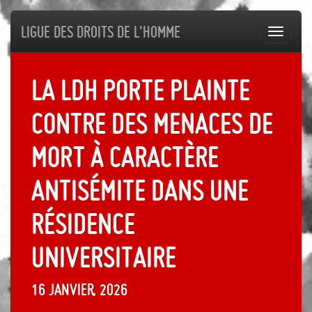
Ligue des droits de l'Homme
Toggl
navig
La LDH porte plainte
contre des menaces de
mort à caractère
antisémite dans une
résidence
universitaire
16 janvier, 2026