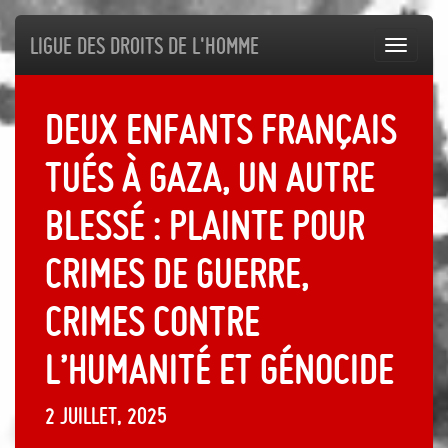
Ligue des droits de l'Homme
Toggl
navig
Deux enfants français
tués à Gaza, un autre
blessé : plainte pour
crimes de guerre,
crimes contre
l’humanité et génocide
2 juillet, 2025