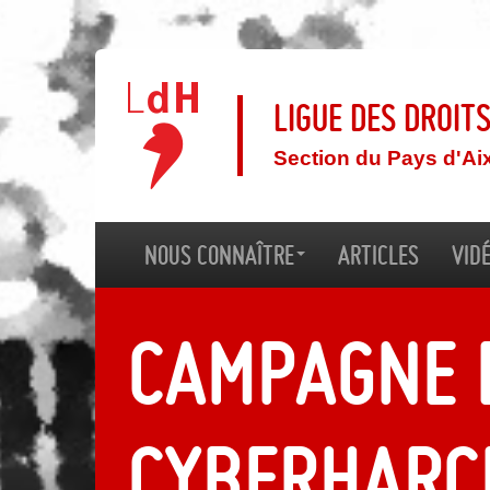
Ligue des droit
Section du Pays d'Ai
Nous connaître
Articles
Vid
Campagne 
cyberharc