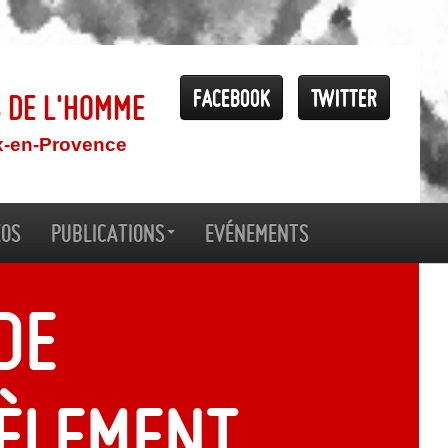
Facebook
Twitter
s de l'Homme
x-en-Provence
éos
Publications
Evénements
de
èlement