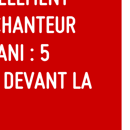
chanteur
ni : 5
 devant la