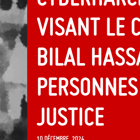
visant le 
Bilal Hassa
personnes
justice
10 décembre, 2024