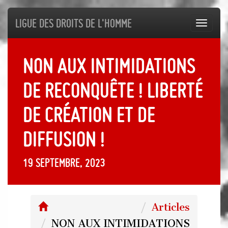
Ligue des droits de l'Homme
Toggl
navig
NON AUX INTIMIDATIONS
DE RECONQUÊTE ! LIBERTÉ
DE CRÉATION ET DE
DIFFUSION !
19 septembre, 2023
Articles
NON AUX INTIMIDATIONS