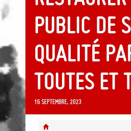
public de 
qualité pa
toutes et t
16 septembre, 2023