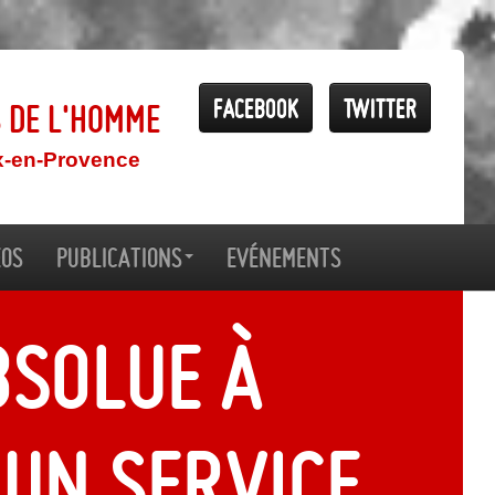
Facebook
Twitter
s de l'Homme
x-en-Provence
éos
Publications
Evénements
bsolue à
un service