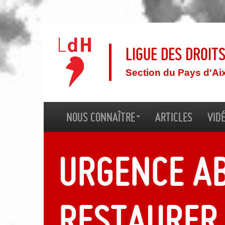
Ligue des droit
Section du Pays d'Ai
Nous connaître
Articles
Vid
Urgence a
restaurer 