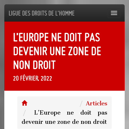
Ligue des droits de l'Homme
Toggl
navig
L’Europe ne doit pas
devenir une zone de
non droit
20 février, 2022
Articles
L’Europe ne doit pas
devenir une zone de non droit