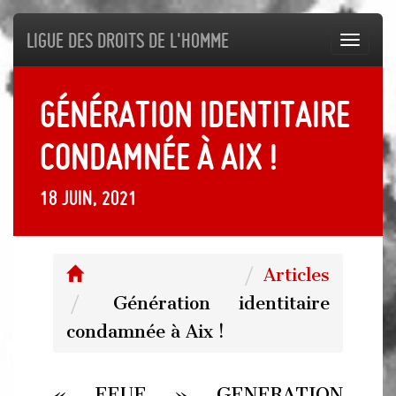
Ligue des droits de l'Homme
Toggl
navig
Génération identitaire
condamnée à Aix !
18 juin, 2021
Articles
Génération identitaire
condamnée à Aix !
« FEUE » GENERATION