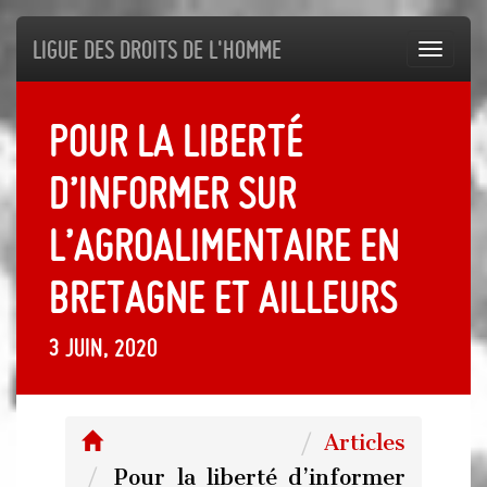
Ligue des droits de l'Homme
Toggl
navig
Pour la liberté
d’informer sur
l’agroalimentaire en
Bretagne et ailleurs
3 juin, 2020
Articles
Pour la liberté d’informer