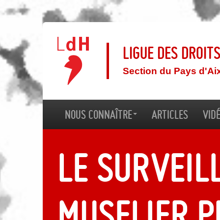
Ligue des droit
Section du Pays d'Ai
Nous connaître
Articles
Vid
Le surveil
Muselier p