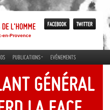
Facebook
Twitter
s de l'Homme
x-en-Provence
éos
Publications
Evénements
lant général
erd la face