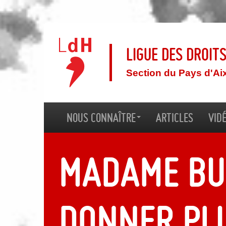
Ligue des droit
Section du Pays d'Ai
Nous connaître
Articles
Vid
Madame Buz
donner pl