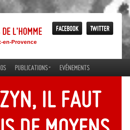
Facebook
Twitter
s de l'Homme
x-en-Provence
éos
Publications
Evénements
yn, il faut
us de moyens