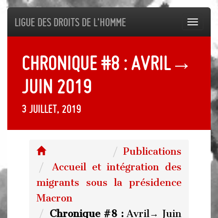
Ligue des droits de l'Homme
Toggl
navig
Chronique #8 :
Avril→
Juin 2019
3 juillet, 2019
Publications
Accueil et intégration des
migrants sous la présidence
Macron
Chronique #8 :
Avril→ Juin