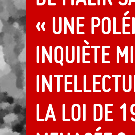
« Une polé
inquiète m
intellectue
la loi de 