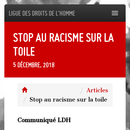
Ligue des droits de l'Homme
Toggl
navig
Stop au racisme sur la
toile
5 décembre, 2018
Articles
Stop au racisme sur la toile
Communiqué LDH