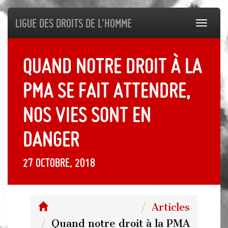
Ligue des droits de l'Homme
Toggl
navig
Quand notre droit à la
PMA se fait attendre,
nos vies sont en
danger
27 octobre, 2018
Articles
Quand notre droit à la PMA