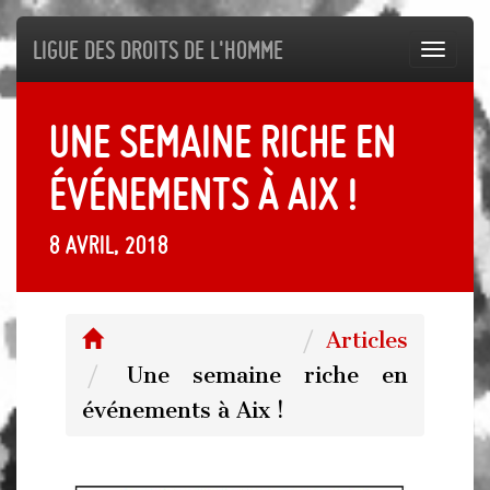
Ligue des droits de l'Homme
Toggl
navig
Une semaine riche en
événements à Aix !
8 avril, 2018
Articles
Une semaine riche en
événements à Aix !