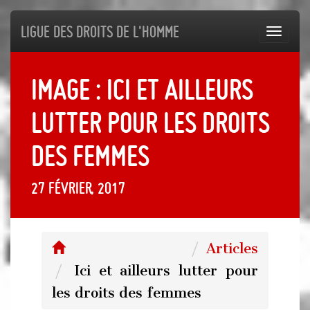
Ligue des droits de l'Homme
Toggl
navig
Image : Ici et ailleurs
lutter pour les droits
des femmes
27 février, 2017
Articles
Ici et ailleurs lutter pour
les droits des femmes