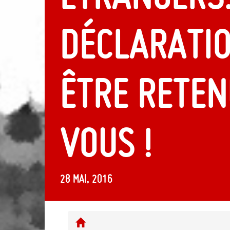
déclarati
être reten
vous !
28 mai, 2016