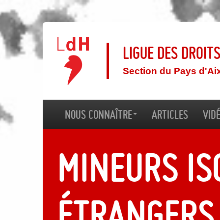
Ligue des droit
Section du Pays d'Ai
Nous connaître
Articles
Vid
Mineurs is
étrangers.