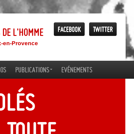
Facebook
Twitter
s de l'Homme
x-en-Provence
éos
Publications
Evénements
olés
 Toute