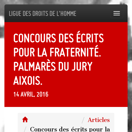
Ligue des droits de l'Homme
Toggl
navig
Concours des écrits
pour la fraternité.
Palmarès du jury
aixois.
14 avril, 2016
Articles
Concours des écrits pour la