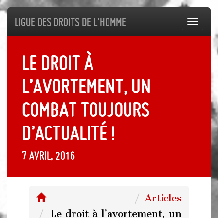
Ligue des droits de l'Homme
Toggl
navig
Le droit à
l’avortement, un
combat toujours
d’actualité !
7 avril, 2016
Articles
Le droit à l’avortement, un