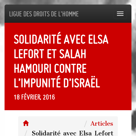
Ligue des droits de l'Homme
Toggl
navig
Solidarité avec Elsa
Lefort et Salah
Hamouri contre
l’impunité d’Israël
18 février, 2016
Articles
Solidarité avec Elsa Lefort