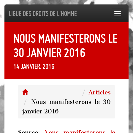
Ligue des droits de l'Homme
Toggl
navig
Nous manifesterons le
30 janvier 2016
14 janvier, 2016
Articles
Nous manifesterons le 30
janvier 2016
Source:
Nous manifesterons le