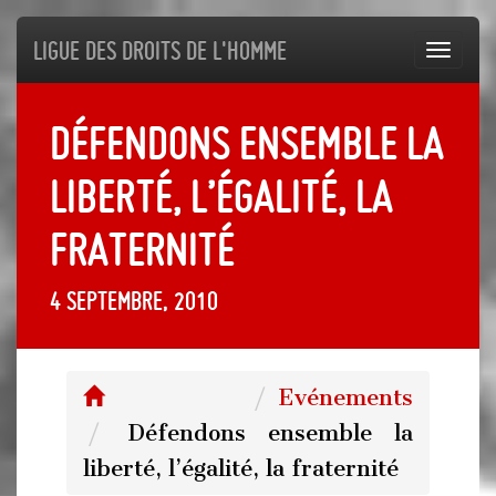
Ligue des droits de l'Homme
Toggl
navig
Défendons ensemble la
liberté, l’égalité, la
fraternité
4 septembre, 2010
Evénements
Défendons ensemble la
liberté, l’égalité, la fraternité