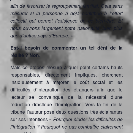
afin de favoriser le regroupement familial. Cela sans
mesurer si la personne a déjà contribué à l’effort
collectif qui permet l’existence de ce bien-être. Et
nous ouvrons largement notre nationalité, bien plus
que d’autres pays d’Europe.
»
Est-il besoin de commenter un tel déni de la
réalité ?
Non
.
Mais ce propos mesure à quel point certains hauts
responsables, directement impliqués, cherchent
insidieusement à majorer le coût social et les
difficultés d’intégration des étrangers afin que le
lecteur se convainque de la nécessité d’une
réduction drastique l’immigration. Vers la fin de la
tribune l’auteur pose deux questions très éclairantes
sur ses intentions «
Pourquoi éluder les difficultés de
l’intégration ? Pourquoi ne pas combattre clairement