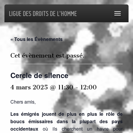
Ligue des droits de l'Homme
Toggl
navig
« Tous les Évènements
Cet évènement est passé.
Cercle de silence
4 mars 2025 @ 11:30
-
12:00
Chers amis,
Les émigrés jouent de plus en plus le rôle de
boucs émissaires dans la plupart des pays
occidentaux
où ils cherchent un havre pour