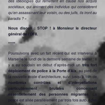
des idéologies qui remettent en cause nos acquis
sociétaux, qui animent des individus qui considèrent
qu’en assassinant leur voisin, ou des juifs, ils iront au
paradis ?
»
Nous disons : STOP ! à Monsieur le directeur
général de l’OFII.
*****
Poursuivons avec un fait récent qui est intervenu à
Marseille le lundi de la dernière semaine de février : il
y a eu soudain en début d’après-midi un
très fort
déploiement de police à la Porte d’Aix
, au pied de
la nouvelle école d’architecture, suivi jusqu’à 19h de
nombreux contrôles et d’interpellations
particulièrement brutales concernant
essentiellement des personnes migrantes
. La
police est allée parallèlement par trois fois autour des