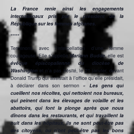
La France renie ainsi les engagements
internationaux pris par le président de la
République sur les femmes afghanes.
*****
Terminons avec l’interpellation d’une femme
courageuse. Elle s’appelle
Mariann Budde
, elle est
évêque épiscopalienne du diocèse de
Washington
et n’a pas hésité, le 21 janvier, devant
Donald Trump qui assistait à l’office qu’elle présidait,
à déclarer dans son sermon
«
Les gens qui
cueillent nos récoltes, qui nettoient nos bureaux,
qui peinent dans les élevages de volaille et les
abattoirs, qui font la plonge après que nous
dînons dans les restaurants, et qui travaillent la
nuit dans les hôpitaux, ils ne sont peut-être pas
des citoyens, ou n’ont peut-être pas les bons