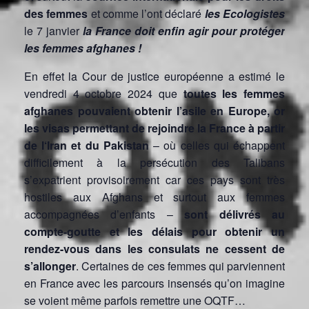
des femmes
et comme l’ont déclaré
les Ecologistes
le 7 janvier
la France doit enfin agir pour protéger
les femmes afghanes !
En effet la Cour de justice européenne a estimé le
vendredi 4 octobre 2024 que
toutes les femmes
afghanes pouvaient obtenir l’asile en Europe, or
les visas permettant de rejoindre la France à partir
de l‘Iran et du Pakistan
– où celles qui échappent
difficilement à la persécution des Talibans
s’expatrient provisoirement car ces pays sont très
hostiles aux Afghans et surtout aux femmes
accompagnées d’enfants –
sont délivrés au
compte-goutte et les délais pour obtenir un
rendez-vous dans les consulats ne cessent de
s’allonger
. Certaines de ces femmes qui parviennent
en France avec les parcours insensés qu’on imagine
se voient même parfois remettre une OQTF…