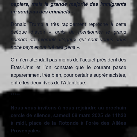
papiers, mais la grande majorité des immigrants
ne sont pas des criminels
».
Donald Trump a très rapidement reproché à cette
évêque d’avoir «
omis de mentionner le grand
nombre de migrants illégaux qui sont venus dans
notre pays et ont tué des gens ».
On n’en attendait pas moins de l’actuel président des
Etats-Unis et l’on constate que le courant passe
apparemment très bien, pour certains suprémacistes,
entre les deux rives de l’Atlantique.
*****
Nous vous invitons à nous rejoindre au prochain
cercle de silence, samedi 08 mars 2025 de 11h30
à midi, place de la Rotonde à l’orée des Allées
Provençales.