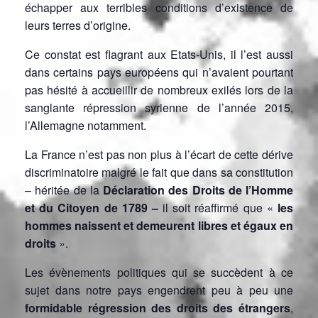
échapper aux terribles conditions d’existence de
leurs terres d’origine.
Ce constat est flagrant aux Etats-Unis, il l’est aussi
dans certains pays européens qui n’avaient pourtant
pas hésité à accueillir de nombreux exilés lors de la
sanglante répression syrienne de l’année 2015,
l’Allemagne notamment.
La France n’est pas non plus à l’écart de cette dérive
discriminatoire malgré le fait que dans sa constitution
– héritée de la
Déclaration des Droits de l’Homme
et du Citoyen de 1789 –
il soit réaffirmé que «
les
hommes naissent et demeurent libres et égaux en
droits
».
Les évènements politiques qui se succèdent à ce
sujet dans notre pays engendrent peu à peu une
formidable régression des droits des étrangers
,