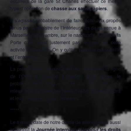
escaliers de la gare St Charles effectuer ce même
type d’opération de
chasse aux sans-papiers
.
Il s’agissait probablement de faire écho aux propos
tenus par le ministre de l’Intérieur, lors de sa venue à
Marseille en novembre, sur le narcotrafic, sauf que la
Porte d’Aix n’est justement pas le cœur de cette
activité à Marseille. On y cultive plutôt la convivialité
et l’entraide.
La préfecture de Marseille est tout-à-fait dans la ligne
de l’OFII et cherche à mettre, entre autres, le
problème de la drogue sur le dos des exilés pour
mieux faire admettre les refus d’asile, les expulsions
et les refoulements aux frontières.
*****
Le 8 mars, date de notre cercle de silence, sera aussi
et surtout la
Journée internationale pour les droits