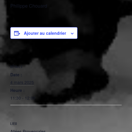
Philippe Chouard
Ajouter au calendrier
DÉTAILS
Date :
4 mars 2025
Heure :
11:30 - 12:00
LIEU
Allées Provençales