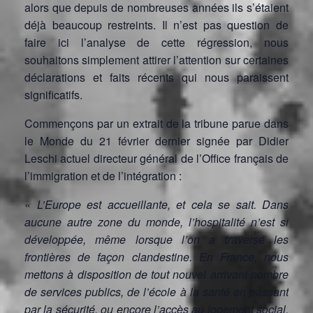
alors que depuis de nombreuses années ils s’étaient
déjà beaucoup restreints. Il n’est pas question de
faire ici l’analyse de cette régression, nous
souhaitons simplement attirer l’attention sur certaines
déclarations et faits récents qui nous paraissent
significatifs.
Commençons par un extrait de la tribune parue dans
le Monde du 21 février dernier signée par Didier
Leschi actuel directeur général de l’Office français de
l’immigration et de l’intégration :
«
L’Europe est accueillante, et cela se sait. Dans
aucune autre zone du monde, l’hospitalité n’est si
développée, même lorsque l’on a traversé les
frontières de façon clandestine. En France, nous
mettons à disposition de tout nouvel arrivant nombre
de services publics, de l’école à la santé en passant
par la sécurité, ou encore l’accès au logement social,